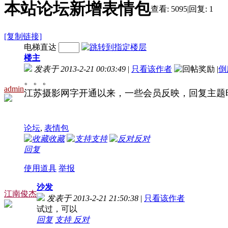
本站论坛新增表情包
查看:
5095
|
回复:
1
[复制链接]
电梯直达
楼主
发表于 2013-2-21 00:03:49
|
只看该作者
|
倒
。。。
admin
江苏摄影网字开通以来，一些会员反映，回复主题
论坛
,
表情包
收藏
支持
反对
回复
使用道具
举报
沙发
江南俊杰
发表于 2013-2-21 21:50:38
|
只看该作者
试过，可以
回复
支持
反对