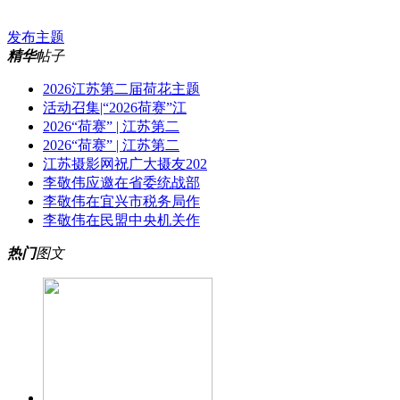
发布主题
精华
帖子
2026江苏第二届荷花主题
活动召集|“2026荷赛”江
2026“荷赛” | 江苏第二
2026“荷赛” | 江苏第二
江苏摄影网祝广大摄友202
李敬伟应邀在省委统战部
李敬伟在宜兴市税务局作
李敬伟在民盟中央机关作
热门
图文