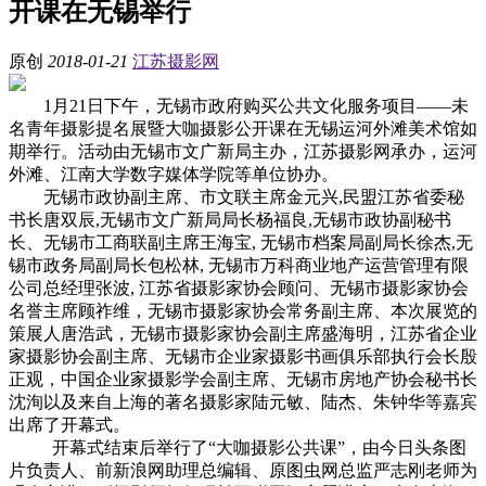
开课在无锡举行
原创
2018-01-21
江苏摄影网
1月21日下午，无锡市政府购买公共文化服务项目——未
名青年摄影提名展暨大咖摄影公开课在无锡运河外滩美术馆如
期举行。活动由无锡市文广新局主办，江苏摄影网承办，运河
外滩、江南大学数字媒体学院等单位协办。
无锡市政协副主席、市文联主席金元兴,民盟江苏省委秘
书长唐双辰,无锡市文广新局局长杨福良,无锡市政协副秘书
长、无锡市工商联副主席王海宝, 无锡市档案局副局长徐杰,无
锡市政务局副局长包松林, 无锡市万科商业地产运营管理有限
公司总经理张波, 江苏省摄影家协会顾问、无锡市摄影家协会
名誉主席顾祚维，无锡市摄影家协会常务副主席、本次展览的
策展人唐浩武，无锡市摄影家协会副主席盛海明，江苏省企业
家摄影协会副主席、无锡市企业家摄影书画俱乐部执行会长殷
正观，中国企业家摄影学会副主席、无锡市房地产协会秘书长
沈洵以及来自上海的著名摄影家陆元敏、陆杰、朱钟华等嘉宾
出席了开幕式。
开幕式结束后举行了“大咖摄影公共课”，由今日头条图
片负责人、前新浪网助理总编辑、原图虫网总监严志刚老师为