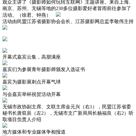
观众主讲了《摄影师如何玩转互联网》主题讲座。来自上海、
南京、苏州、无锡等地的230多位摄影爱好者冒雨前往参加了
活动。（徐君、钟燕）
活动由民盟江苏省摄影协会会长、江苏摄影网总监李敬伟主持
开幕式嘉宾云集，高朋满座
嘉宾们为参展青年摄影师颁发入选证书
嘉宾为摄影展刺点开幕气球
与会嘉宾举杯祝贺活动开幕
无锡市政协副主席、文联主席金元兴（右1），民盟江苏省委
秘书长唐双辰（左2），无锡市文广新局局长杨福良（右2）听
取项目负责人介绍
地方媒体和专业媒体争相报道