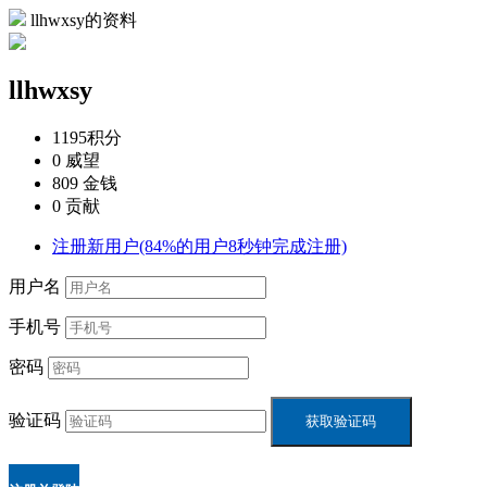
llhwxsy的资料
llhwxsy
1195
积分
0
威望
809
金钱
0
贡献
注册新用户(84%的用户8秒钟完成注册)
用户名
手机号
密码
验证码